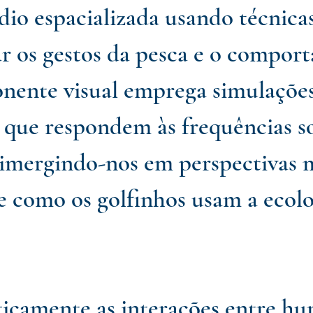
io espacializada usando técnic
ar os gestos da pesca e o compor
nente visual emprega simulações 
s que respondem às frequências s
 imergindo-nos em perspectivas
e como os golfinhos usam a ecolo
icamente as interações entre hu