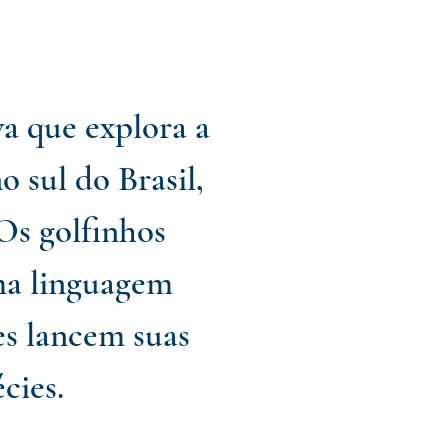
va que explora a
 sul do Brasil,
Os golfinhos
ma linguagem
es lancem suas
cies.