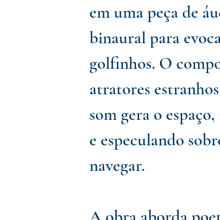
em uma peça de áud
binaural para evoc
golfinhos. O compo
atratores estranho
som gera o espaço,
e especulando sobr
navegar.
A obra aborda poet