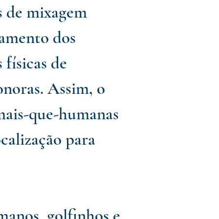
as de mixagem
tamento dos
físicas de
onoras. Assim, o
 mais-que-humanas
calização para
manos, golfinhos e