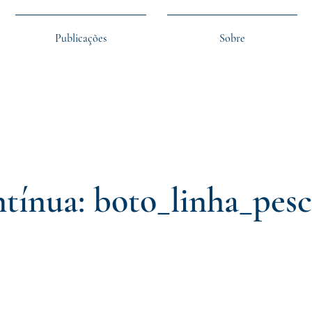
Publicações
Sobre
ntínua: boto_linha_pes