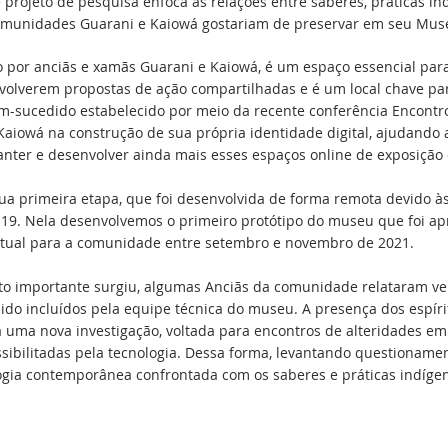
e projeto de pesquisa enfoca as relações entre saberes, práticas i
omunidades Guarani e Kaiowá gostariam de preservar em seu Muse
 por anciãs e xamãs Guarani e Kaiowá, é um espaço essencial par
olverem propostas de ação compartilhadas e é um local chave pa
m-sucedido estabelecido por meio da recente conferência Encontro
aiowá na construção de sua própria identidade digital, ajudando 
nter e desenvolver ainda mais esses espaços online de exposição 
ua primeira etapa, que foi desenvolvida de forma remota devido à
9. Nela desenvolvemos o primeiro protótipo do museu que foi ap
irtual para a comunidade entre setembro e novembro de 2021.
o importante surgiu, algumas Anciãs da comunidade relataram ver
ido incluídos pela equipe técnica do museu. A presença dos espír
a uma nova investigação, voltada para encontros de alteridades em e
ssibilitadas pela tecnologia. Dessa forma, levantando questioname
logia contemporânea confrontada com os saberes e práticas indígen