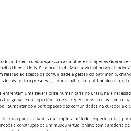
produzindo, em colaboração com as mulheres indígenas Guarani e 
ozilla Hubs e Unity. Este projeto de Museu Virtual busca atender 
 relação ao acesso da comunidade à gestão do patrimônio, criando
 locais podem preservar, curar e exibir seu patrimônio cultural ma
á enfrentam uma severa crise humanitária no Brasil, há a neces
os indígenas e da importância de se repensar as formas como o pat
obal, aumentando a participação das comunidades na curadoria e e
liderada por estudantes que explora métodos experimentais para 
 propôs a construção de um museu virtual online com curadoria d