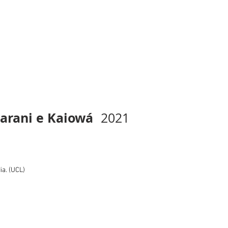
tual Guarani e Kai
arani e Kaiowá
2021
ia. (UCL)