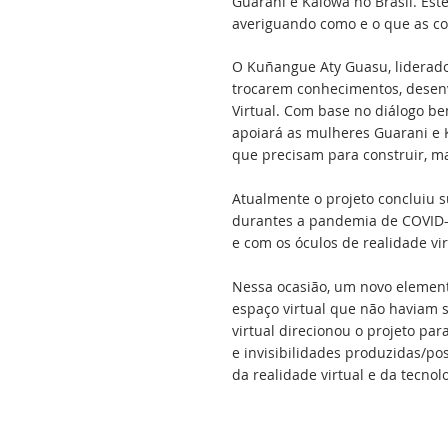
Guarani e Kaiowá no Brasil. Est
averiguando como e o que as c
O Kuñangue Aty Guasu, liderado
trocarem conhecimentos, desenv
Virtual. Com base no diálogo be
apoiará as mulheres Guarani e K
que precisam para construir, ma
Atualmente o projeto concluiu s
durantes a pandemia de COVID-1
e com os óculos de realidade v
Nessa ocasião, um novo element
espaço virtual que não haviam s
virtual direcionou o projeto par
e invisibilidades produzidas/po
da realidade virtual e da tecno